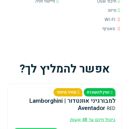
חיבור USB
חיישני חניה
מיזוג
WI-FI
סאנרוף
אפשר להמליץ לך?
זמין להשכרה
מחיר מיוחד
למבורגיני אוונטדור | Lamborghini
Aventador
RED
ביטול חינם עד 48 שעות